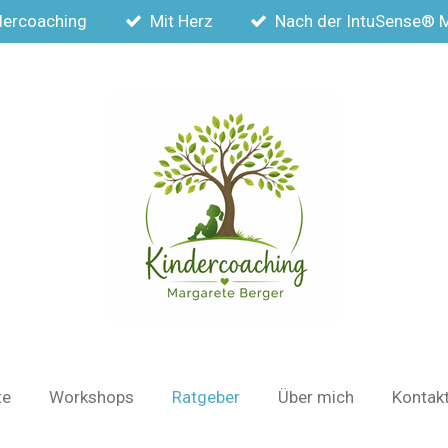
dercoaching
Mit Herz
Nach der IntuSense® 
te
Workshops
Ratgeber
Über mich
Kontak