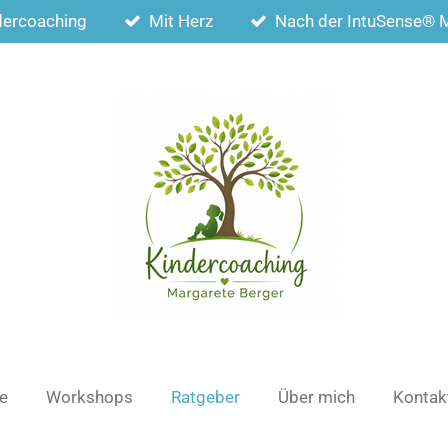
dercoaching
Mit Herz
Nach der IntuSense® 
te
Workshops
Ratgeber
Über mich
Kontak